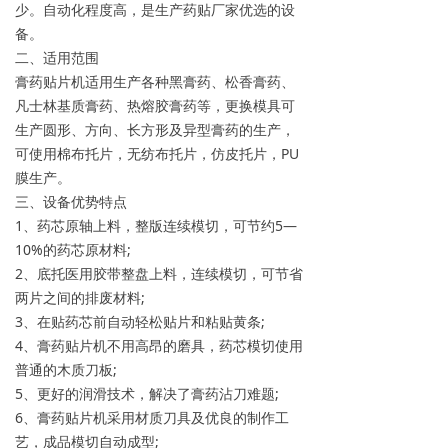
少。自动化程度高，是生产药贴厂家优选的设
备。
二、适用范围
膏药贴片机适用生产各种黑膏药、松香膏药、
凡士林基质膏药、热熔胶膏药等，更换模具可
生产圆形、方向、长方形及异型膏药的生产，
可使用棉布托片，无纺布托片，仿皮托片，PU
膜生产。
三、设备优势特点
1、药芯原轴上料，整版连续模切，可节约5—
10%的药芯原材料;
2、底托医用胶带整盘上料，连续模切，可节省
两片之间的排废材料;
3、在贴药芯前自动轻松贴片和粘贴黄条;
4、膏药贴片机不用高昂的磨具，药芯模切使用
普通的木质刀板;
5、更好的润滑技术，解决了膏药沾刀难题;
6、膏药贴片机采用材质刀具及优良的制作工
艺，成品模切自动成型;