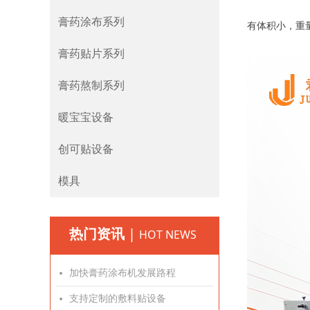
膏药涂布系列
有体积小，重
膏药贴片系列
膏药熬制系列
暖宝宝设备
创可贴设备
模具
热门资讯
|
HOT NEWS
加快膏药涂布机发展路程
넸
支持定制的敷料贴设备
넸