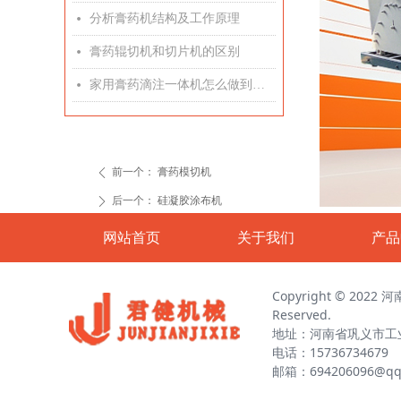
分析膏药机结构及工作原理
넸
膏药辊切机和切片机的区别
넸
家用膏药滴注一体机怎么做到滴注精准
넸
前一个：
膏药模切机
ꄴ
后一个：
硅凝胶涂布机
ꄲ
网站首页
关于我们
产品
Copyright © 2022
Reserved.
地址：河南省巩义市工
电话：15736734679
邮箱：694206096@qq