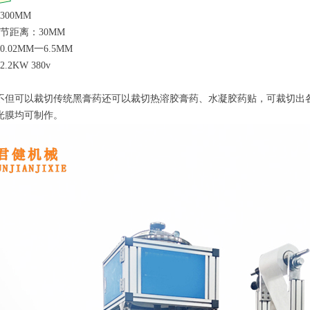
00MM
节距离：30MM
.02MM一6.5MM
2KW 380v
不但可以裁切传统黑膏药还可以裁切热溶胶膏药、水凝胶药贴，可裁切出
光膜均可制作。