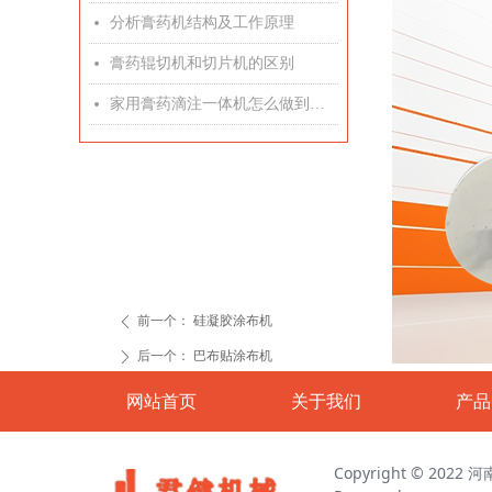
分析膏药机结构及工作原理
넸
膏药辊切机和切片机的区别
넸
家用膏药滴注一体机怎么做到滴注精准
넸
前一个：
硅凝胶涂布机
ꄴ
后一个：
巴布贴涂布机
ꄲ
网站首页
关于我们
产品
Copyright © 2022