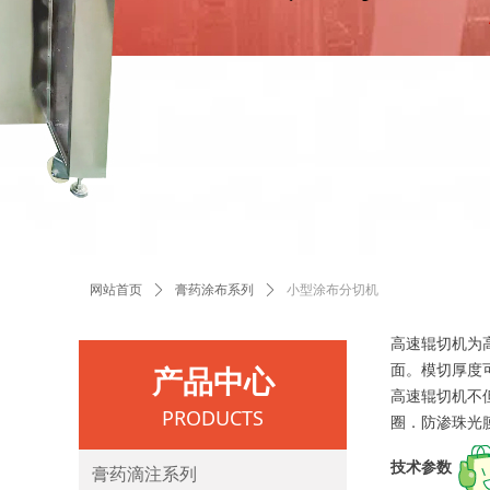
网站首页
ꄲ
膏药涂布系列
ꄲ
小型涂布分切机
高速辊切机为
产品中心
面。模切厚度
高速辊切机不
PRODUCTS
圈．防渗珠光
技术参数
膏药滴注系列