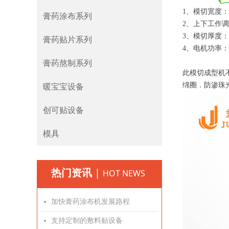
1、模切宽度：3
膏药涂布系列
2、上下工作调
3、模切厚度：0
膏药贴片系列
4、电机功率：2.
膏药熬制系列
此模切成型机
绵圈．防渗珠
暖宝宝设备
创可贴设备
模具
热门资讯
|
HOT NEWS
加快膏药涂布机发展路程
넸
支持定制的敷料贴设备
넸