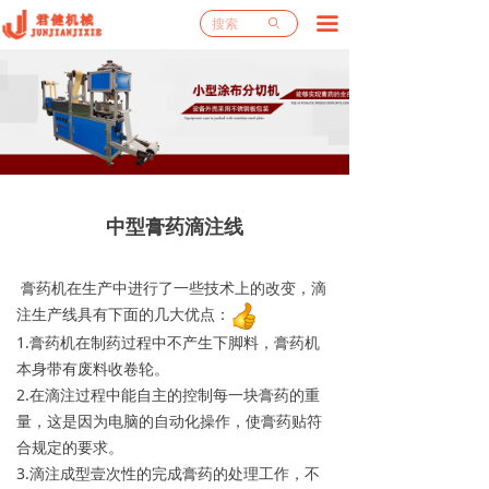
끀
网站首页
ꄙ
关于我们
产品中心
工程案例
新闻资讯
中型膏药滴注线
厂房厂貌
膏药机在生产中进行了一些技术上的改变，滴
注生产线具有下面的几大优点：
售后服务
1.膏药机在制药过程中不产生下脚料，膏药机
本身带有废料收卷轮。
联系我们
2.在滴注过程中能自主的控制每一块膏药的重
量，这是因为电脑的自动化操作，使膏药贴符
合规定的要求。
3.滴注成型壹次性的完成膏药的处理工作，不