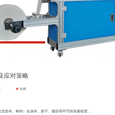
及应对策略
5
끄
收藏
如无纺布、棉布）在涂布、烘干、裁切等环节的张紧程度，