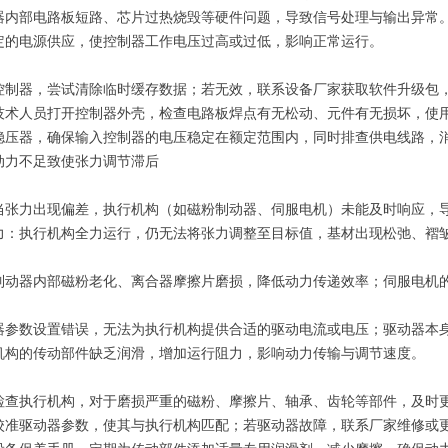
器内部电路板短路、芯片过热烧毁等硬件问题，导致信号处理与输出异常
定的电源供应，使控制器工作电压过高或过低，影响正常运行。
控制器，尝试清除临时缓存数据；若无效，联系设备厂家获取软件升级包
技术人员打开控制器外壳，检查电路板焊点有无松动、元件有无损坏，使
稳压器，确保输入控制器的电压稳定在额定范围内，同时排查供电线路，
动力不足致使张力调节滞后
当张力出现偏差，执行机构（如磁粉制动器、伺服电机）未能及时响应，
力：执行机构全力运行，仍无法将张力调整至目标值，基材出现松弛、褶
制动器内部磁粉老化、离合器摩擦片磨损，降低动力传递效率；伺服电机
器参数设置错误，无法为执行机构提供合适的驱动电流或电压；驱动器本
机构的传动部件缺乏润滑，增加运行阻力，影响动力传输与调节速度。
检查执行机构，对于磨损严重的磁粉、摩擦片、轴承、齿轮等部件，及时
校准驱动器参数，使其与执行机构匹配；若驱动器故障，联系厂家维修或