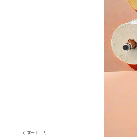
前一个：
无
ꄴ