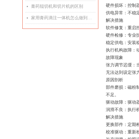
硬件损坏：控制
膏药辊切机和切片机的区别
넸
供电异常：不稳
家用膏药滴注一体机怎么做到滴注精准
넸
解决措施
软件修复：重启
硬件检修：专业
稳定供电：安装
执行机构故障：
故障现象
张力调节迟缓：
无法达到设定张
原因剖析
部件磨损：磁粉
不足。
驱动故障：驱动
润滑不良：执行
解决措施
更换部件：定期
校准驱动：重新