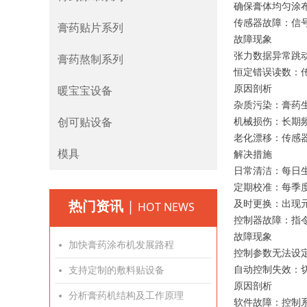
确保膏体均匀涂
传感器故障：信
膏药贴片系列
故障现象
张力数据异常跳
膏药熬制系列
恒定错误读数：
原因剖析
暖宝宝设备
杂质污染：膏药
创可贴设备
机械损伤：长期
老化漂移：传感
模具
解决措施
日常清洁：每日
定期校准：每季度
热门资讯
|
及时更换：出现
HOT NEWS
控制器故障：指
故障现象
加快膏药涂布机发展路程
넸
控制参数无法设
自动控制失效：
支持定制的敷料贴设备
넸
原因剖析
分析膏药机结构及工作原理
넸
软件故障：控制