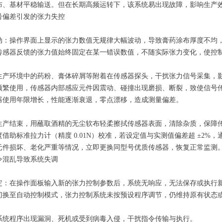
布、基材平稳输送。但在长期高频运转下，该系统易出现故障，影响生产
号偏差引发的张力失控
动：操作界面上显示的张力数值无规律大幅波动，导致膏药涂布厚度不均
传感器反馈的张力值始终固定在某一错误数值，不随实际张力变化，使控
生产环境中的药粉、膏体碎屑等附着在传感器探头，干扰张力信号采集，
频繁使用，传感器内部感应元件因震动、碰撞出现磨损、断裂，致使信号
器使用年限增长，性能逐渐衰退，零点漂移，造成测量偏差。
生产结束，用蘸取酒精的无尘软布轻柔擦拭传感器表面，清除杂质，保障
借助标准拉力计（精度 0.01N）校准，若设定值与实测值偏差超 ±2%
元件损坏、老化严重等情况，立即更换同型号优质传感器，恢复正常监测
令混乱导致系统失调
定：在操作面板输入新的张力控制参数后，系统无响应，无法保存或执行
切换至自动控制模式，张力控制系统未按预设程序调节，仍维持原有状态
系统程序出现漏洞、死机或受到病毒入侵，干扰指令传输与执行。